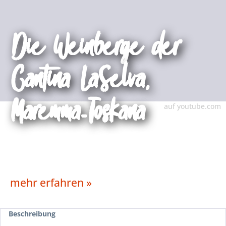
Die Weinberge der
Cantina LaSelva,
Maremma-Toskana
auf youtube.com
mehr erfahren »
Beschreibung