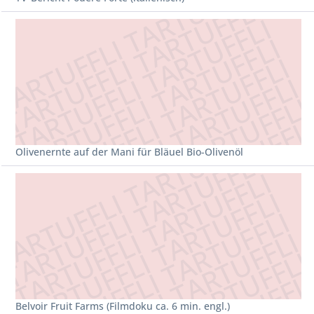
Olivenernte auf der Mani für Bläuel Bio-Olivenöl
Belvoir Fruit Farms (Filmdoku ca. 6 min. engl.)