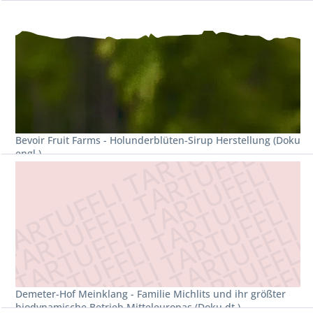
Bevoir Fruit Farms - Holunderblüten-Sirup Herstellung (Doku
engl.)
Demeter-Hof Meinklang - Familie Michlits und ihr größter
biodynamische Betrieb Mitteleuropas (Doku dt.)