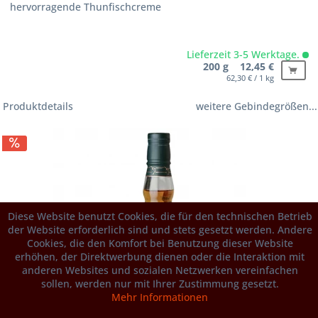
hervorragende Thunfischcreme
Lieferzeit 3-5 Werktage.
200 g 12,45 €
62,30 € / 1 kg
Produktdetails
weitere Gebindegrößen...
Diese Website benutzt Cookies, die für den technischen Betrieb
der Website erforderlich sind und stets gesetzt werden. Andere
Cookies, die den Komfort bei Benutzung dieser Website
erhöhen, der Direktwerbung dienen oder die Interaktion mit
anderen Websites und sozialen Netzwerken vereinfachen
sollen, werden nur mit Ihrer Zustimmung gesetzt.
Mehr Informationen