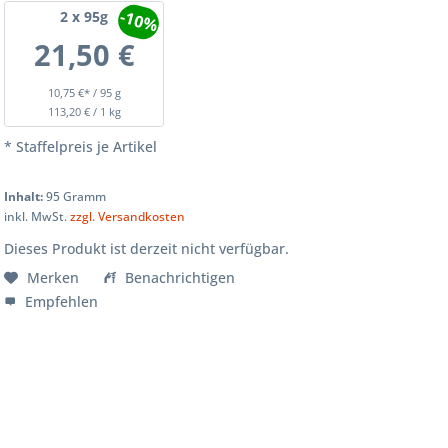
-10%
2
x 95g
21,50 €
10,75 €* / 95 g
113,20 € / 1 kg
* Staffelpreis je Artikel
Inhalt:
95 Gramm
inkl. MwSt.
zzgl. Versandkosten
Dieses Produkt ist derzeit nicht verfügbar.
Merken
Benachrichtigen
Empfehlen