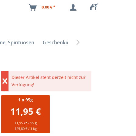
0,00 € *
ne, Spirituosen
Geschenkideen

Dieser Artikel steht derzeit nicht zur
Verfügung!
1
x 95g
11,95 €
11,95 €* / 95 g
125,80 € / 1 kg