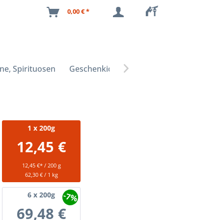
0,00 € *
ne, Spirituosen
Geschenkideen

1
x 200g
12,45 €
12,45 €* / 200 g
62,30 € / 1 kg
-7%
6
x 200g
69,48 €