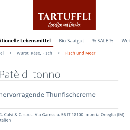
itionelle Lebensmittel
Bio-Saatgut
% SALE %
Wei
el
Wurst, Käse, Fisch
Fisch und Meer
Patè di tonno
hervorragende Thunfischcreme
G. Calvi & C. s.n.c. Via Garessio, 56 IT 18100 Imperia Oneglia (IM)
Italien