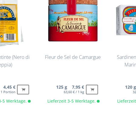
htinte (Nero di
Fleur de Sel de Camargue
Sardinen 
eppia)
Marin
 4,45 €
125 g 7,95 €
120 
/ 1 Portion
63,60 € / 1 kg
32
 3-5 Werktage.
Lieferzeit 3-5 Werktage.
Lieferze