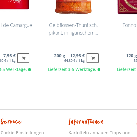
el de Camargue
Gelbflossen-Thunfisch,
Tonno 
pikant, in ligurischem...
 7,95 €
200 g 12,95 €
120 
60 € / 1 kg
64,80 € / 1 kg
52
 3-5 Werktage.
Lieferzeit 3-5 Werktage.
Lieferzei
Service
Informationen
Cookie-Einstellungen
Kartoffeln anbauen Tipps und