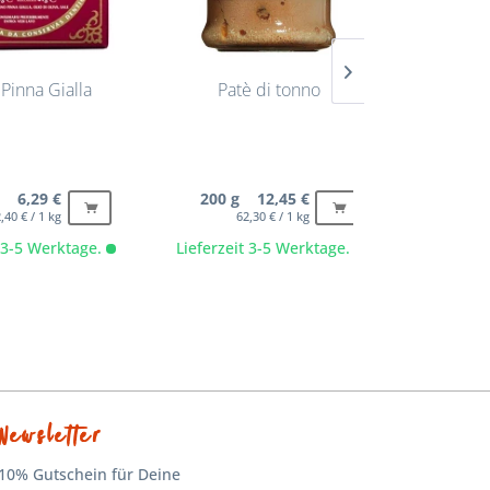
Pinna Gialla
Patè di tonno
Feine
Sard
G
g 6,29 €
200 g 12,45 €
180
,40 € / 1 kg
62,30 € / 1 kg
5
t 3-5 Werktage.
Lieferzeit 3-5 Werktage.
Lieferze
Newsletter
10% Gutschein für Deine