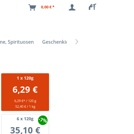
0,00 € *
ne, Spirituosen
Geschenkideen

1
x 120g
6,29 €
6,29 €* / 120 g
52,40 € / 1 kg
-7%
6
x 120g
35,10 €