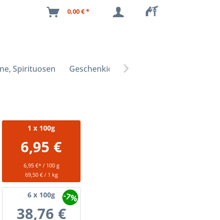
0,00 € *
ne, Spirituosen
Geschenkideen

1
x 100g
6,95 €
6,95 €* / 100 g
69,50 € / 1 kg
-7%
6
x 100g
38,76 €