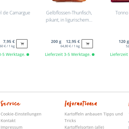
el de Camargue
Gelbflossen-Thunfisch,
Tonno 
pikant, in ligurischem...
 7,95 €
200 g 12,95 €
120 
60 € / 1 kg
64,80 € / 1 kg
52
 3-5 Werktage.
Lieferzeit 3-5 Werktage.
Lieferzei
Service
Informationen
Cookie-Einstellungen
Kartoffeln anbauen Tipps und
Kontakt
Tricks
Impressum
Kartoffelsorten (alle)