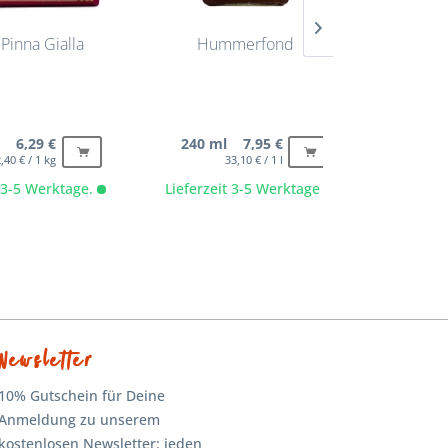
Pinna Gialla
Hummerfond
% MHD% Co
Am
g 6,29 €
240 ml 7,95 €
50 ml
,40 € / 1 kg
33,10 € / 1 l
t 3-5 Werktage.
Lieferzeit 3-5 Werktage
Lieferze
Newsletter
10% Gutschein für Deine
Anmeldung zu unserem
kostenlosen Newsletter: jeden