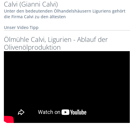
Calvi (Gianni Calvi)
Unter den bedeutenden Ölhandelshäusern Liguriens gehört
die Firma Calvi zu den ältesten
Unser Video Tipp
Ölmühle Calvi, Ligurien - Ablauf der
Olivenölproduktion