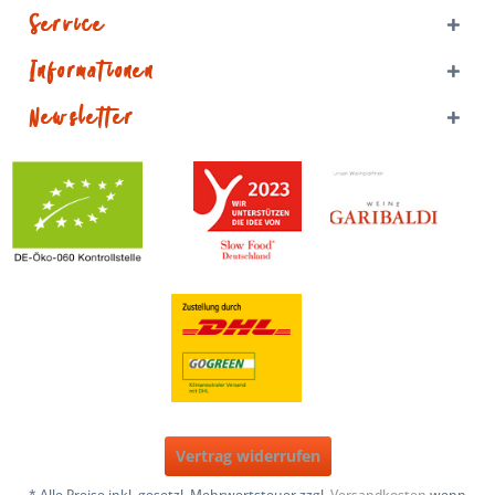
Service
Informationen
Newsletter
Vertrag widerrufen
* Alle Preise inkl. gesetzl. Mehrwertsteuer zzgl.
Versandkosten
wenn