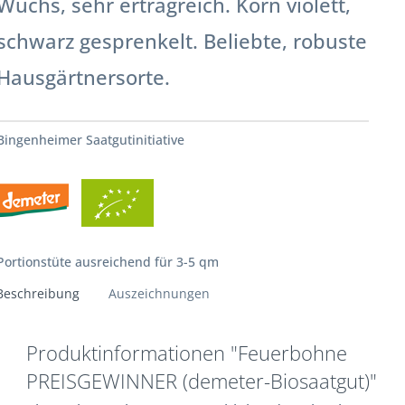
Wuchs, sehr ertragreich. Korn violett,
schwarz gesprenkelt. Beliebte, robuste
Hausgärtnersorte.
Bingenheimer Saatgutinitiative
Portionstüte ausreichend für 3-5 qm
Beschreibung
Auszeichnungen
Produktinformationen "Feuerbohne
PREISGEWINNER (demeter-Biosaatgut)"