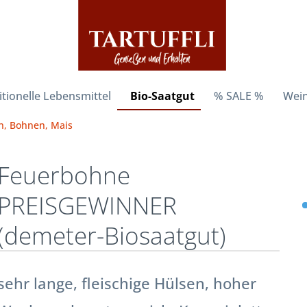
itionelle Lebensmittel
Bio-Saatgut
% SALE %
Wein
n, Bohnen, Mais
Feuerbohne
PREISGEWINNER
(demeter-Biosaatgut)
sehr lange, fleischige Hülsen, hoher