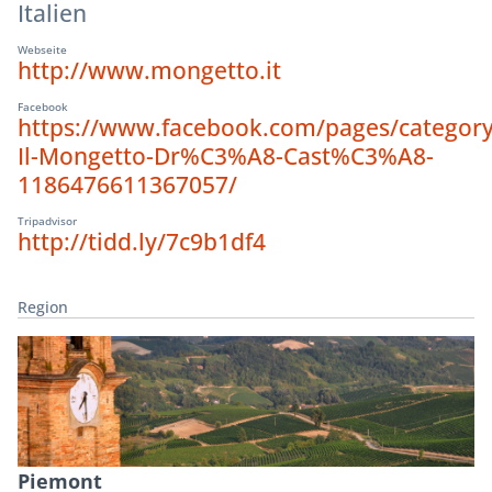
Italien
Webseite
http://www.mongetto.it
Facebook
https://www.facebook.com/pages/category
Il-Mongetto-Dr%C3%A8-Cast%C3%A8-
1186476611367057/
Tripadvisor
http://tidd.ly/7c9b1df4
Region
Piemont