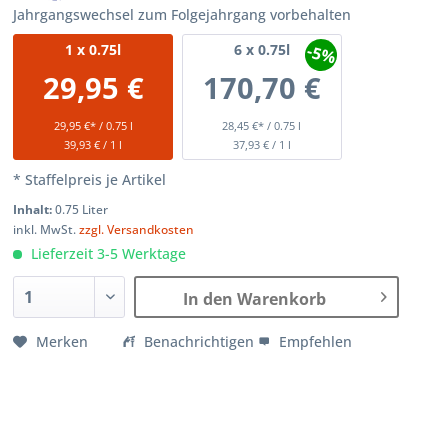
Jahrgangswechsel zum Folgejahrgang vorbehalten
-5%
1
x 0.75l
6
x 0.75l
29,95 €
170,70 €
29,95 €* / 0.75 l
28,45 €* / 0.75 l
39,93 € / 1 l
37,93 € / 1 l
* Staffelpreis je Artikel
Inhalt:
0.75 Liter
inkl. MwSt.
zzgl. Versandkosten
Lieferzeit 3-5 Werktage
In den Warenkorb
Merken
Benachrichtigen
Empfehlen