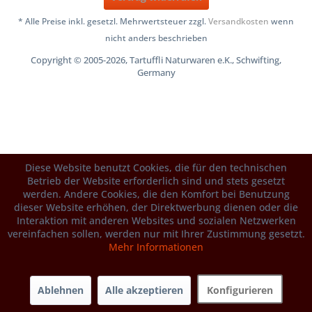
* Alle Preise inkl. gesetzl. Mehrwertsteuer zzgl.
Versandkosten
wenn
nicht anders beschrieben
Copyright © 2005-2026, Tartuffli Naturwaren e.K., Schwifting,
Germany
Diese Website benutzt Cookies, die für den technischen
Betrieb der Website erforderlich sind und stets gesetzt
werden. Andere Cookies, die den Komfort bei Benutzung
dieser Website erhöhen, der Direktwerbung dienen oder die
Interaktion mit anderen Websites und sozialen Netzwerken
vereinfachen sollen, werden nur mit Ihrer Zustimmung gesetzt.
Mehr Informationen
Ablehnen
Alle akzeptieren
Konfigurieren