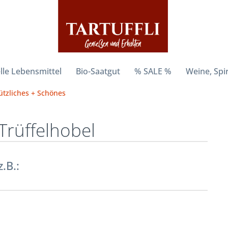
lle Lebensmittel
Bio-Saatgut
% SALE %
Weine, Spi
ützliches + Schönes
Trüffelhobel
z.B.: