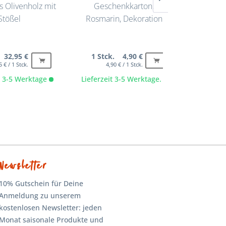
s Olivenholz mit
Geschenkkarton,
Baguette
Stößel
Rosmarin, Dekoration
aus
 32,95 €
1 Stck. 4,90 €
1 Stck
5 € / 1 Stck.
4,90 € / 1 Stck.
it 3-5 Werktage
Lieferzeit 3-5 Werktage.
Lieferze
Newsletter
10% Gutschein für Deine
Anmeldung zu unserem
kostenlosen Newsletter: jeden
Monat saisonale Produkte und