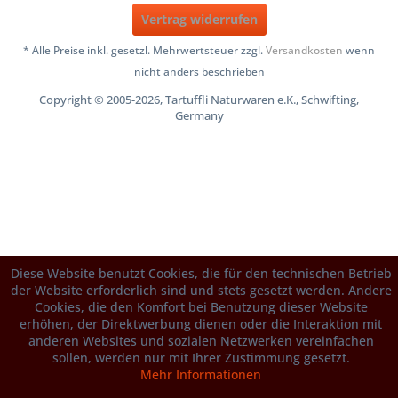
Vertrag widerrufen
* Alle Preise inkl. gesetzl. Mehrwertsteuer zzgl.
Versandkosten
wenn
nicht anders beschrieben
Copyright © 2005-2026, Tartuffli Naturwaren e.K., Schwifting,
Germany
Diese Website benutzt Cookies, die für den technischen Betrieb
der Website erforderlich sind und stets gesetzt werden. Andere
Cookies, die den Komfort bei Benutzung dieser Website
erhöhen, der Direktwerbung dienen oder die Interaktion mit
anderen Websites und sozialen Netzwerken vereinfachen
sollen, werden nur mit Ihrer Zustimmung gesetzt.
Mehr Informationen