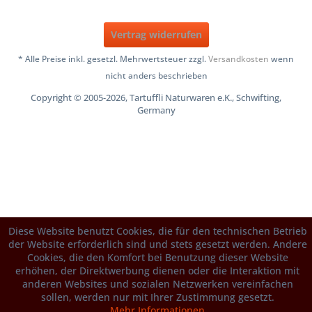
Vertrag widerrufen
* Alle Preise inkl. gesetzl. Mehrwertsteuer zzgl.
Versandkosten
wenn
nicht anders beschrieben
Copyright © 2005-2026, Tartuffli Naturwaren e.K., Schwifting,
Germany
Diese Website benutzt Cookies, die für den technischen Betrieb
der Website erforderlich sind und stets gesetzt werden. Andere
Cookies, die den Komfort bei Benutzung dieser Website
erhöhen, der Direktwerbung dienen oder die Interaktion mit
anderen Websites und sozialen Netzwerken vereinfachen
sollen, werden nur mit Ihrer Zustimmung gesetzt.
Mehr Informationen