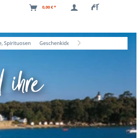
0,00 € *
, Spirituosen
Geschenkideen

 ihre