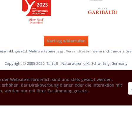
Vertrag widerrufen
reise inkl. gesetzl. Mehrwertsteuer zzgl.
Versandkosten
wenn nicht anders bes
Copyright © 2005-2026, Tartuffli Naturwaren e.K., Schwifting, Germany
 der Website erforderlich sind und stets gesetzt werden.
 erhöhen, der Direktwerbung dienen oder die Interaktion mit
n, werden nur mit Ihrer Zustimmung gesetzt.