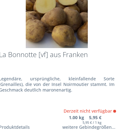
La Bonnotte [vf] aus Franken
Legendäre, ursprüngliche, kleinfallende Sorte
(Grenailles), die von der Insel Noirmoutier stammt. Im
Geschmack deutlich maronenartig.
Derzeit nicht verfügbar
1.00 kg 5,95 €
5,95 € / 1 kg
Produktdetails
weitere Gebindegrößen...