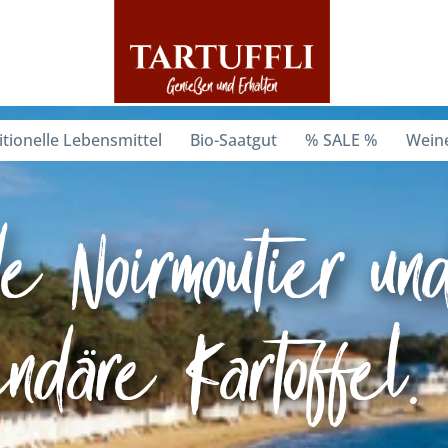
itionelle Lebensmittel
Bio-Saatgut
% SALE %
Weine
 Noirmoutier und
ndäre Kartoffel.