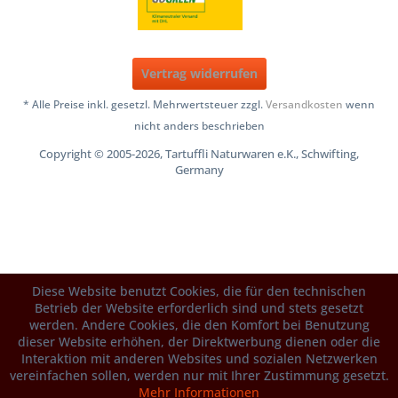
Vertrag widerrufen
* Alle Preise inkl. gesetzl. Mehrwertsteuer zzgl.
Versandkosten
wenn
nicht anders beschrieben
Copyright © 2005-2026, Tartuffli Naturwaren e.K., Schwifting,
Germany
Diese Website benutzt Cookies, die für den technischen
Betrieb der Website erforderlich sind und stets gesetzt
werden. Andere Cookies, die den Komfort bei Benutzung
dieser Website erhöhen, der Direktwerbung dienen oder die
Interaktion mit anderen Websites und sozialen Netzwerken
vereinfachen sollen, werden nur mit Ihrer Zustimmung gesetzt.
Mehr Informationen