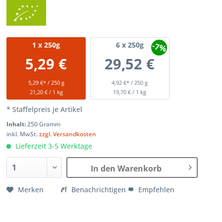
-7%
1
x 250g
6
x 250g
5,29 €
29,52 €
5,29 €* / 250 g
4,92 €* / 250 g
21,20 € / 1 kg
19,70 € / 1 kg
* Staffelpreis je Artikel
Inhalt:
250 Gramm
inkl. MwSt.
zzgl. Versandkosten
Lieferzeit 3-5 Werktage
In den Warenkorb
Merken
Benachrichtigen
Empfehlen