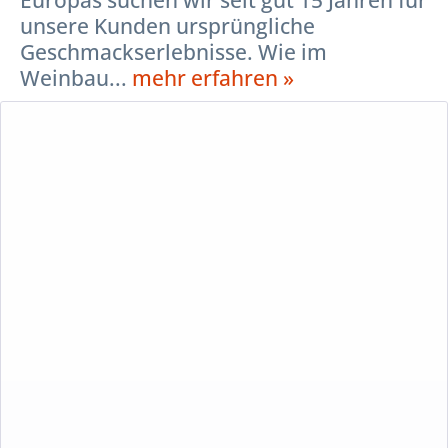
unsere Kunden ursprüngliche
Geschmackserlebnisse. Wie im
Weinbau...
mehr erfahren »
Beschreibung
Echte Lebensmittel haben eine Heimat!
In den interessantesten Anbaugebieten Europas suchen wir
seit gut 15 Jahren für unsere Kunden ursprüngliche
Geschmackserlebnisse. Wie im Weinbau inzwischen weit
verbreitet, verfolgen wir dabei die Idee des Terroir, die
darauf verweist, dass ein echtes Lebensmittel nicht einfach
„produziert“ werden kann. Lebensmittel im umfassenden
Sinn entstehen idealerweise als lebendiger Ausdruck eines
komplexen und einzigartigen Zusammenspieles von Boden,
Klima, Mensch und Kosmos. Echte Lebensmittel haben
immer einen Erzeuger, eine eindeutige Herkunft und eine