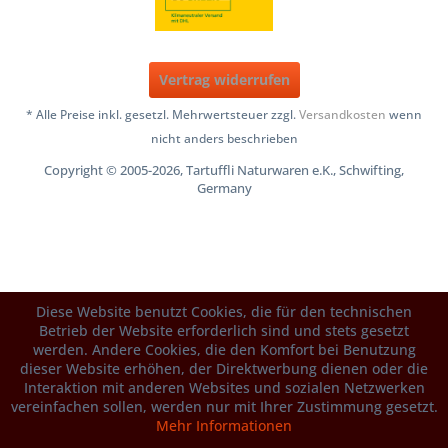
Vertrag widerrufen
* Alle Preise inkl. gesetzl. Mehrwertsteuer zzgl.
Versandkosten
wenn
nicht anders beschrieben
Copyright © 2005-2026, Tartuffli Naturwaren e.K., Schwifting,
Germany
Diese Website benutzt Cookies, die für den technischen
Betrieb der Website erforderlich sind und stets gesetzt
werden. Andere Cookies, die den Komfort bei Benutzung
dieser Website erhöhen, der Direktwerbung dienen oder die
Interaktion mit anderen Websites und sozialen Netzwerken
vereinfachen sollen, werden nur mit Ihrer Zustimmung gesetzt.
Mehr Informationen