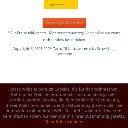
Vertrag widerrufen
* Alle Preise inkl. gesetzl. Mehrwertsteuer zzgl.
Versandkosten
wenn
nicht anders beschrieben
Copyright © 2005-2026, Tartuffli Naturwaren e.K., Schwifting,
Germany
Diese Website benutzt Cookies, die für den technischen
Betrieb der Website erforderlich sind und stets gesetzt
werden. Andere Cookies, die den Komfort bei Benutzung
dieser Website erhöhen, der Direktwerbung dienen oder die
Interaktion mit anderen Websites und sozialen Netzwerken
vereinfachen sollen, werden nur mit Ihrer Zustimmung gesetzt.
Mehr Informationen