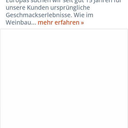
unsere Kunden ursprüngliche
Geschmackserlebnisse. Wie im
Weinbau...
mehr erfahren »
Beschreibung
Echte Lebensmittel haben eine Heimat!
In den interessantesten Anbaugebieten Europas suchen wir
seit gut 15 Jahren für unsere Kunden ursprüngliche
Geschmackserlebnisse. Wie im Weinbau inzwischen weit
verbreitet, verfolgen wir dabei die Idee des Terroir, die
darauf verweist, dass ein echtes Lebensmittel nicht einfach
„produziert“ werden kann. Lebensmittel im umfassenden
Sinn entstehen idealerweise als lebendiger Ausdruck eines
komplexen und einzigartigen Zusammenspieles von Boden,
Klima, Mensch und Kosmos. Echte Lebensmittel haben
immer einen Erzeuger, eine eindeutige Herkunft und eine