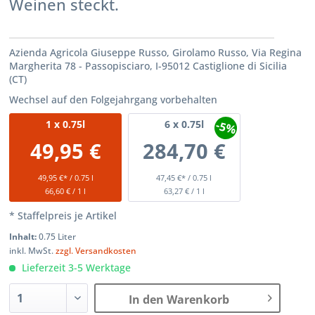
Weinen steckt.
Azienda Agricola Giuseppe Russo, Girolamo Russo, Via Regina
Margherita 78 - Passopisciaro, I-95012 Castiglione di Sicilia
(CT)
Wechsel auf den Folgejahrgang vorbehalten
-5%
1
x 0.75l
6
x 0.75l
49,95 €
284,70 €
49,95 €* / 0.75 l
47,45 €* / 0.75 l
66,60 € / 1 l
63,27 € / 1 l
* Staffelpreis je Artikel
Inhalt:
0.75 Liter
inkl. MwSt.
zzgl. Versandkosten
Lieferzeit 3-5 Werktage
In den Warenkorb