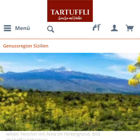
Menü
Genussregion Sizilien
wilder Fenchel mit Ätna im Hintergrund. Bild
michoff/adobestock