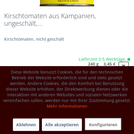
Kirschtomaten aus Kampanien,
ungeschält,...
Kirschtomaten, nicht geschält
Lieferzeit 3-5 Werktage.
240 g 3,45 €
14,40 € / 1 kg
Diese Website benutzt Cookies, die für den technischen
Betrieb der Website erforderlich sind und stets gesetzt
Produktdetails
weitere Gebindegrößen...
werden. Andere Cookies, die den Komfort bei Benutzung
dieser Website erhöhen, der Direktwerbung dienen oder die
Interaktion mit anderen Websites und sozialen Netzwerken
vereinfachen sollen, werden nur mit Ihrer Zustimmung gesetzt.
Mehr Informationen
Ablehnen
Alle akzeptieren
Konfigurieren