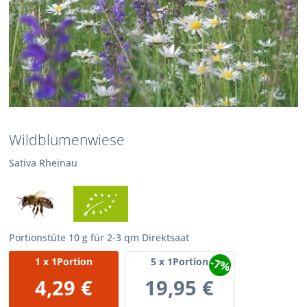
Wildblumenwiese
Sativa Rheinau
Portionstüte 10 g für 2-3 qm Direktsaat
-7%
1
x 1Portion
5
x 1Portion
4,29 €
19,95 €