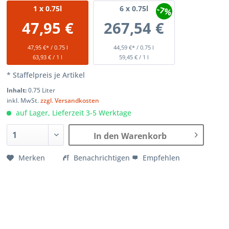
-7%
1
x 0.75l
6
x 0.75l
47,95 €
267,54 €
47,95 €* / 0.75 l
44,59 €* / 0.75 l
63,93 € / 1 l
59,45 € / 1 l
* Staffelpreis je Artikel
Inhalt:
0.75 Liter
inkl. MwSt.
zzgl. Versandkosten
auf Lager, Lieferzeit 3-5 Werktage
In den Warenkorb
Merken
Benachrichtigen
Empfehlen