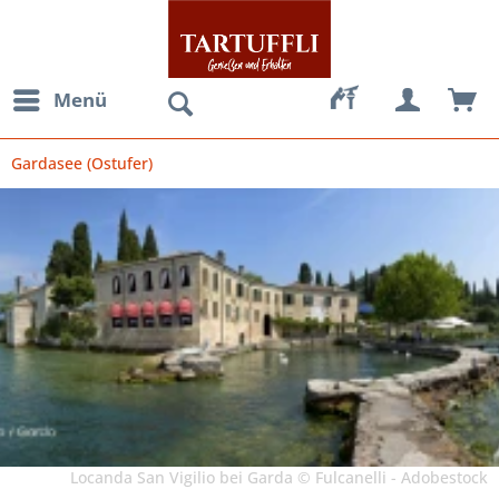
Menü
Gardasee (Ostufer)
Locanda San Vigilio bei Garda © Fulcanelli - Adobestock