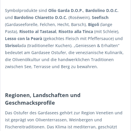
Symbolprodukte sind
Olio Garda D.O.P.
,
Bardolino D.O.C.
und
Bardolino Chiaretto D.O.C.
(Roséwein),
Seefisch
(Gardaseeforelle, Felchen, Hecht, Barsch),
Bigoli
(lange
Pasta),
Risotto al Tastasal
,
Risotto alla Tinca
(mit Schleie),
Lesso con la Pearà
(gekochtes Fleisch mit Pfeffersauce) und
Sbrisol
ada (traditioneller Kuchen). „Geniessen & Erhalten“
bedeutet am Gardasee Ostufer, die venezianische Kulinarik,
die Olivenölkultur und die handwerklichen Traditionen
zwischen See, Terrasse und Berg zu bewahren.
Regionen, Landschaften und
Geschmacksprofile
Das Ostufer des Gardasees gehört zur Region Venetien und
ist geprägt von Oliventerrassen, Weinbergen und
Fischereitraditionen. Das Klima ist mediterran, geschützt