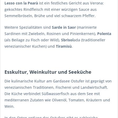
Lesso con la Pearà
ist ein festliches Gericht aus Verona:
gekochtes Rindfleisch mit einer würzigen Sauce aus
Semmelbröseln, Brühe und viel schwarzem Pfeffer.
Weitere Spezialitäten sind
Sarde in Saor
(marinierte
Sardinen mit Zwiebeln, Rosinen und Pinienkernen),
Polenta
(als Beilage zu Fisch oder Wild),
Sbrisol
ada (traditioneller
venezianischer Kuchen) und
Tiramisù
.
Esskultur, Weinkultur und Seeküche
Die kulinarische Kultur am Gardasee Ostufer ist geprägt von
venezianischen Traditionen, Fischerei und Landwirtschaft.
Die Küche verbindet Süßwasserfisch aus dem See mit
mediterranen Zutaten wie Olivenöl, Tomaten, Kräutern und
Wein.
In den Orten entlang des Ostufers gibt es zahlreiche