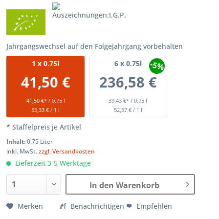
Jahrgangswechsel auf den Folgejahrgang vorbehalten
-5%
1
x 0.75l
6
x 0.75l
41,50 €
236,58 €
41,50 €* / 0.75 l
39,43 €* / 0.75 l
55,33 € / 1 l
52,57 € / 1 l
* Staffelpreis je Artikel
Inhalt:
0.75 Liter
inkl. MwSt.
zzgl. Versandkosten
Lieferzeit 3-5 Werktage
In den Warenkorb
Merken
Benachrichtigen
Empfehlen