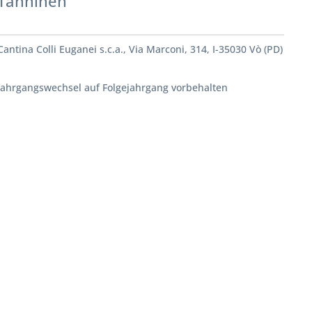
Tanninen
Cantina Colli Euganei s.c.a., Via Marconi, 314, I-35030 Vò (PD)
Jahrgangswechsel auf Folgejahrgang vorbehalten