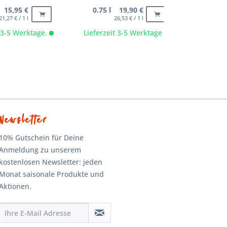
 15,95 €
0.75 l 19,90 €
0.75
21,27 € / 1 l
26,53 € / 1 l
t 3-5 Werktage.
Lieferzeit 3-5 Werktage
Lieferze
Newsletter
10% Gutschein für Deine
Anmeldung zu unserem
kostenlosen Newsletter: jeden
Monat saisonale Produkte und
Aktionen.