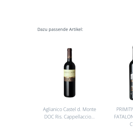
Dazu passende Artikel:
Aglianico Castel d. Monte
PRIMITI
DOC Ris. Cappellaccio...
FATALONE
C