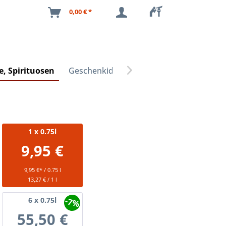
0,00 € *
, Spirituosen
Geschenkideen

1
x 0.75l
9,95 €
9,95 €* / 0.75 l
13,27 € / 1 l
-7%
6
x 0.75l
55,50 €