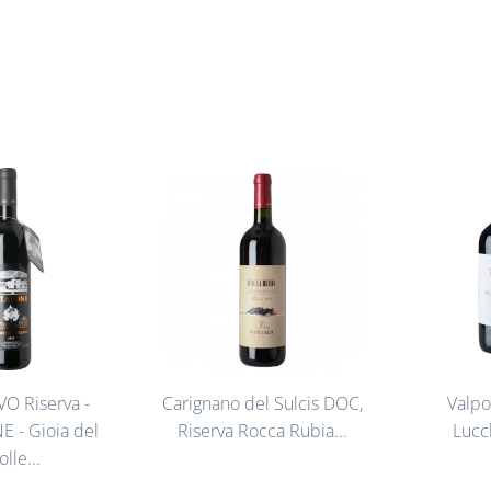
VO Riserva -
Carignano del Sulcis DOC,
Valpo
 - Gioia del
Riserva Rocca Rubia...
Lucc
olle...