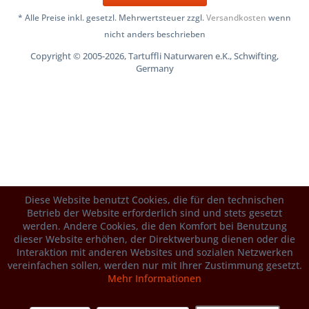
* Alle Preise inkl. gesetzl. Mehrwertsteuer zzgl.
Versandkosten
wenn
nicht anders beschrieben
Copyright © 2005-2026, Tartuffli Naturwaren e.K., Schwifting,
Germany
Diese Website benutzt Cookies, die für den technischen
Betrieb der Website erforderlich sind und stets gesetzt
werden. Andere Cookies, die den Komfort bei Benutzung
dieser Website erhöhen, der Direktwerbung dienen oder die
Interaktion mit anderen Websites und sozialen Netzwerken
vereinfachen sollen, werden nur mit Ihrer Zustimmung gesetzt.
Mehr Informationen