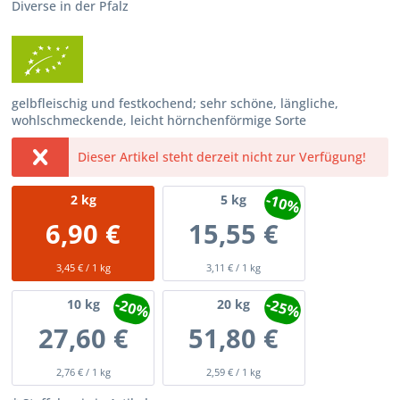
Diverse in der Pfalz
gelbfleischig und festkochend; sehr schöne, längliche,
wohlschmeckende, leicht hörnchenförmige Sorte
Dieser Artikel steht derzeit nicht zur Verfügung!
-10%
2
kg
5
kg
6,90 €
15,55 €
3,45 € / 1 kg
3,11 € / 1 kg
-20%
-25%
10
kg
20
kg
27,60 €
51,80 €
2,76 € / 1 kg
2,59 € / 1 kg