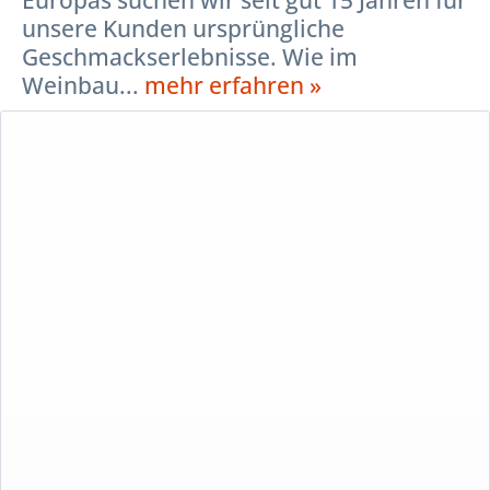
unsere Kunden ursprüngliche
Geschmackserlebnisse. Wie im
Weinbau...
mehr erfahren »
Beschreibung
Echte Lebensmittel haben eine Heimat!
In den interessantesten Anbaugebieten Europas suchen wir
seit gut 15 Jahren für unsere Kunden ursprüngliche
Geschmackserlebnisse. Wie im Weinbau inzwischen weit
verbreitet, verfolgen wir dabei die Idee des Terroir, die
darauf verweist, dass ein echtes Lebensmittel nicht einfach
„produziert“ werden kann. Lebensmittel im umfassenden
Sinn entstehen idealerweise als lebendiger Ausdruck eines
komplexen und einzigartigen Zusammenspieles von Boden,
Klima, Mensch und Kosmos. Echte Lebensmittel haben
immer einen Erzeuger, eine eindeutige Herkunft und eine