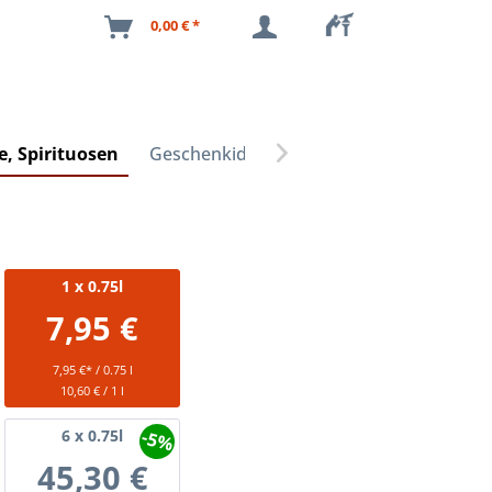
0,00 € *
, Spirituosen
Geschenkideen

1
x 0.75l
7,95 €
7,95 €* / 0.75 l
10,60 € / 1 l
-5%
6
x 0.75l
45,30 €