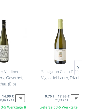
r Veltliner
Sauvignon Collio DOP,
Salami mi
rk, Geyerhof,
Vigna del Lauro, Friaul
und Schw
hau (Bio)
 14,90 €
0.75 l 17,95 €
350 
19,87 € / 1 l
23,93 € / 1 l
6
it 3-5 Werktage
Lieferzeit 3-5 Werktage.
Lieferze