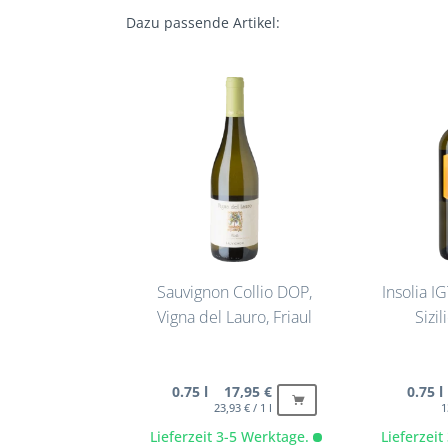
Dazu passende Artikel:
Sauvignon Collio DOP,
Insolia I
Vigna del Lauro, Friaul
Sizil
0.75 l 17,95 €
0.75 
23,93 € / 1 l
1
Lieferzeit 3-5 Werktage.
Lieferzei