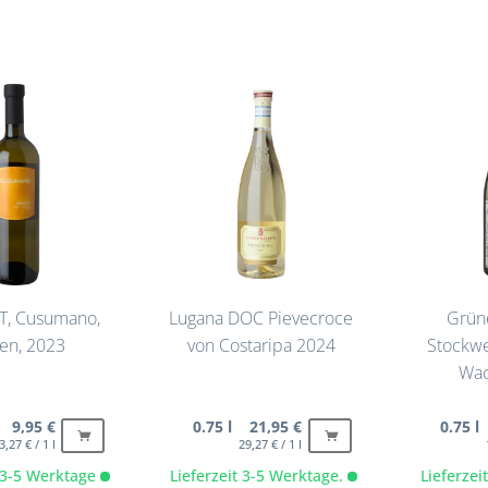
GT, Cusumano,
Lugana DOC Pievecroce
Grüne
ien, 2023
von Costaripa 2024
Stockwe
Wac
l 9,95 €
0.75 l 21,95 €
0.75 l
3,27 € / 1 l
29,27 € / 1 l
t 3-5 Werktage
Lieferzeit 3-5 Werktage.
Lieferze