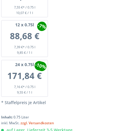
7,55 €* / 0.75 l
10,07 € / 1 l
-7%
12
x 0.75l
88,68 €
7,39 €* / 0.75 l
9,85 € / 1 l
-10%
24
x 0.75l
171,84 €
7,16 €* / 0.75 l
9,55 € / 1 l
* Staffelpreis je Artikel
Inhalt:
0.75 Liter
inkl. MwSt.
zzgl. Versandkosten
auf Lager, Lieferzeit 3-5 Werktage