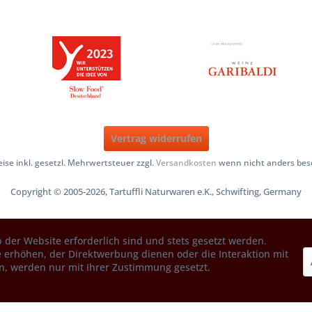
Vertrag widerrufen
reise inkl. gesetzl. Mehrwertsteuer zzgl.
Versandkosten
wenn nicht anders bes
Copyright © 2005-2026, Tartuffli Naturwaren e.K., Schwifting, Germany
 der Website erforderlich sind und stets gesetzt werden.
 erhöhen, der Direktwerbung dienen oder die Interaktion mit
n, werden nur mit Ihrer Zustimmung gesetzt.