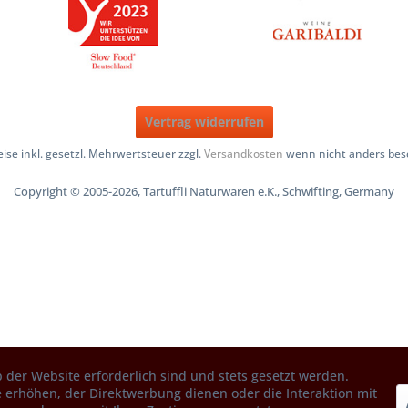
Vertrag widerrufen
reise inkl. gesetzl. Mehrwertsteuer zzgl.
Versandkosten
wenn nicht anders bes
Copyright © 2005-2026, Tartuffli Naturwaren e.K., Schwifting, Germany
 der Website erforderlich sind und stets gesetzt werden.
 erhöhen, der Direktwerbung dienen oder die Interaktion mit