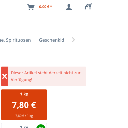
0,00 € *
e, Spirituosen
Geschenkideen

Dieser Artikel steht derzeit nicht zur
Verfügung!
1
kg
7,80 €
7,80 € / 1 kg
2
kg