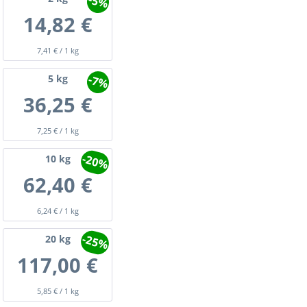
-5%
14,82 €
7,41 € / 1 kg
-7%
5
kg
36,25 €
7,25 € / 1 kg
-20%
10
kg
62,40 €
6,24 € / 1 kg
-25%
20
kg
117,00 €
5,85 € / 1 kg