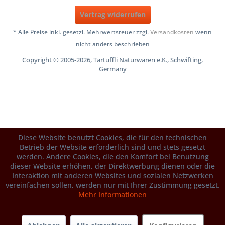
Vertrag widerrufen
* Alle Preise inkl. gesetzl. Mehrwertsteuer zzgl.
Versandkosten
wenn
nicht anders beschrieben
Copyright © 2005-2026, Tartuffli Naturwaren e.K., Schwifting,
Germany
Diese Website benutzt Cookies, die für den technischen
Betrieb der Website erforderlich sind und stets gesetzt
werden. Andere Cookies, die den Komfort bei Benutzung
dieser Website erhöhen, der Direktwerbung dienen oder die
Interaktion mit anderen Websites und sozialen Netzwerken
vereinfachen sollen, werden nur mit Ihrer Zustimmung gesetzt.
Mehr Informationen