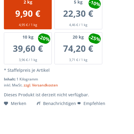
-10%
2
kg
5
kg
9,90 €
22,30 €
4,95 € / 1 kg
4,46 € / 1 kg
-20%
-25%
10
kg
20
kg
39,60 €
74,20 €
3,96 € / 1 kg
3,71 € / 1 kg
* Staffelpreis je Artikel
Inhalt:
1 Kilogramm
inkl. MwSt.
zzgl. Versandkosten
Dieses Produkt ist derzeit nicht verfügbar.
Merken
Benachrichtigen
Empfehlen