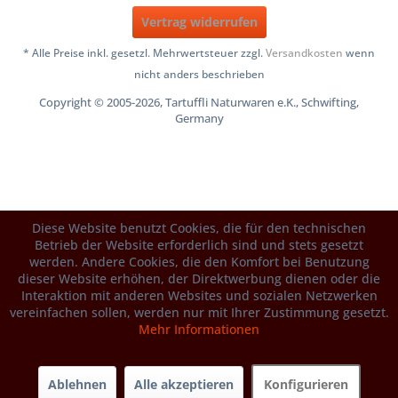
Vertrag widerrufen
* Alle Preise inkl. gesetzl. Mehrwertsteuer zzgl.
Versandkosten
wenn
nicht anders beschrieben
Copyright © 2005-2026, Tartuffli Naturwaren e.K., Schwifting,
Germany
Diese Website benutzt Cookies, die für den technischen
Betrieb der Website erforderlich sind und stets gesetzt
werden. Andere Cookies, die den Komfort bei Benutzung
dieser Website erhöhen, der Direktwerbung dienen oder die
Interaktion mit anderen Websites und sozialen Netzwerken
vereinfachen sollen, werden nur mit Ihrer Zustimmung gesetzt.
Mehr Informationen
Ablehnen
Alle akzeptieren
Konfigurieren