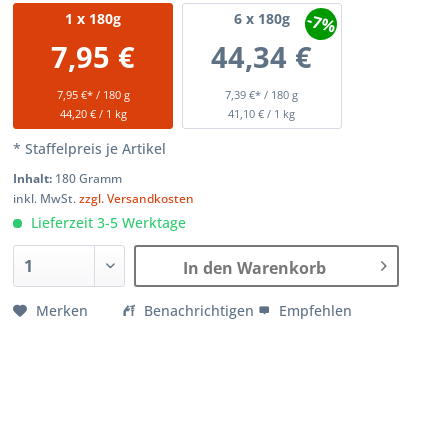
-7%
1
x 180g
6
x 180g
7,95 €
44,34 €
7,95 €* / 180 g
7,39 €* / 180 g
44,20 € / 1 kg
41,10 € / 1 kg
* Staffelpreis je Artikel
Inhalt:
180 Gramm
inkl. MwSt.
zzgl. Versandkosten
Lieferzeit 3-5 Werktage
In den Warenkorb
Merken
Benachrichtigen
Empfehlen