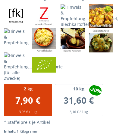
-20%
2
kg
10
kg
7,90 €
31,60 €
3,95 € / 1 kg
3,16 € / 1 kg
* Staffelpreis je Artikel
Inhalt:
1 Kilogramm