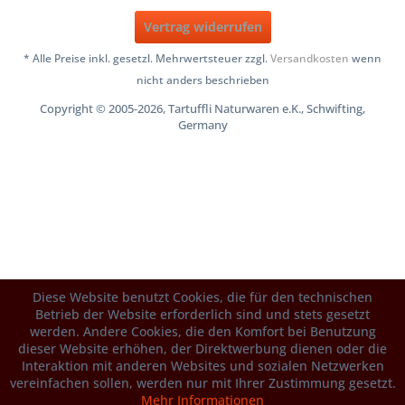
Vertrag widerrufen
* Alle Preise inkl. gesetzl. Mehrwertsteuer zzgl.
Versandkosten
wenn
nicht anders beschrieben
Copyright © 2005-2026, Tartuffli Naturwaren e.K., Schwifting,
Germany
Diese Website benutzt Cookies, die für den technischen
Betrieb der Website erforderlich sind und stets gesetzt
werden. Andere Cookies, die den Komfort bei Benutzung
dieser Website erhöhen, der Direktwerbung dienen oder die
Interaktion mit anderen Websites und sozialen Netzwerken
vereinfachen sollen, werden nur mit Ihrer Zustimmung gesetzt.
Mehr Informationen