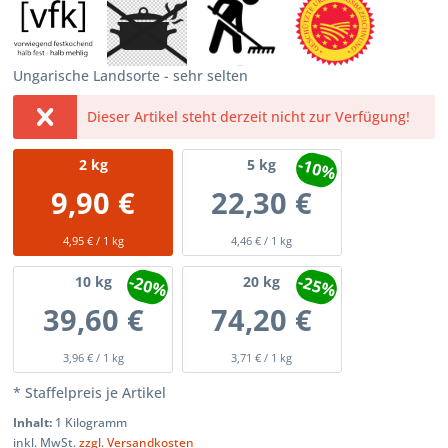
Ungarische Landsorte - sehr selten
Dieser Artikel steht derzeit nicht zur Verfügung!
-10%
2
kg
5
kg
9,90 €
22,30 €
4,95 € / 1 kg
4,46 € / 1 kg
-20%
-25%
10
kg
20
kg
39,60 €
74,20 €
3,96 € / 1 kg
3,71 € / 1 kg
* Staffelpreis je Artikel
Inhalt:
1 Kilogramm
inkl. MwSt.
zzgl. Versandkosten