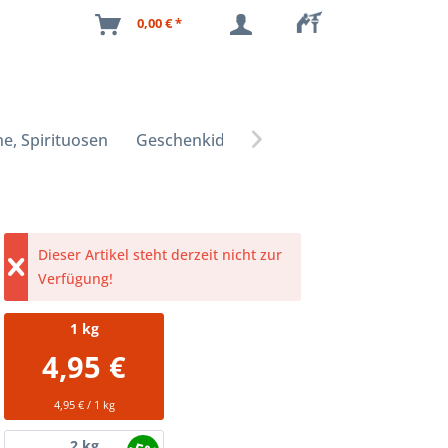
0,00 € *
e, Spirituosen
Geschenkideen

Dieser Artikel steht derzeit nicht zur
Verfügung!
1
kg
4,95 €
4,95 € / 1 kg
2
kg