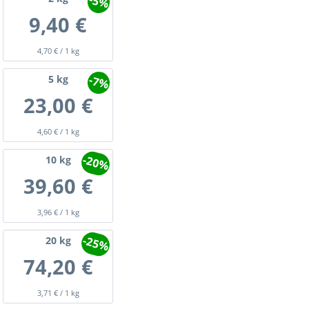
-5%
9,40 €
4,70 € / 1 kg
-7%
5
kg
23,00 €
4,60 € / 1 kg
-20%
10
kg
39,60 €
3,96 € / 1 kg
-25%
20
kg
74,20 €
3,71 € / 1 kg