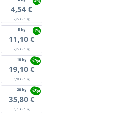
-5%
4,54 €
2,27 € / 1 kg
-7%
5
kg
11,10 €
2,22 € / 1 kg
-20%
10
kg
19,10 €
1,91 € / 1 kg
-25%
20
kg
35,80 €
1,79 € / 1 kg