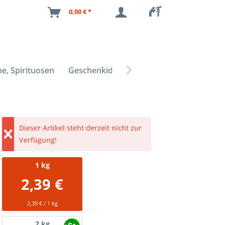
0,00 € *
e, Spirituosen
Geschenkideen

Dieser Artikel steht derzeit nicht zur
Verfügung!
1
kg
2,39 €
2,39 € / 1 kg
2
kg