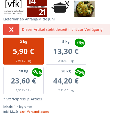
Lieferbar ab Anfang/Mitte Juni
Dieser Artikel steht derzeit nicht zur Verfügung!
-10%
2
kg
5
kg
5,90 €
13,30 €
2,95 € / 1 kg
2,66 € / 1 kg
-20%
-25%
10
kg
20
kg
23,60 €
44,20 €
2,36 € / 1 kg
2,21 € / 1 kg
* Staffelpreis je Artikel
Inhalt:
1 Kilogramm
inkl. MwSt.
zzgl. Versandkosten