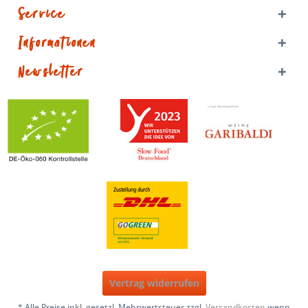
Service
Informationen
Newsletter
Vertrag widerrufen
* Alle Preise inkl. gesetzl. Mehrwertsteuer zzgl.
Versandkosten
wenn