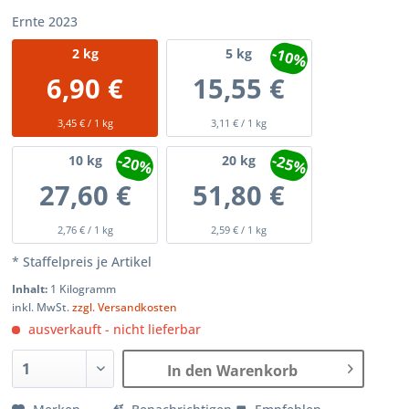
Ernte 2023
-10%
2
kg
5
kg
6,90 €
15,55 €
3,45 € / 1 kg
3,11 € / 1 kg
-20%
-25%
10
kg
20
kg
27,60 €
51,80 €
2,76 € / 1 kg
2,59 € / 1 kg
* Staffelpreis je Artikel
Inhalt:
1 Kilogramm
inkl. MwSt.
zzgl. Versandkosten
ausverkauft - nicht lieferbar
In den Warenkorb