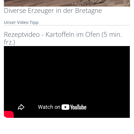
Diverse Erzeuger in der Bretagne
Unser Video Tipp
Rezeptvideo - Kartoffeln im Ofen (5 min.
frz.)