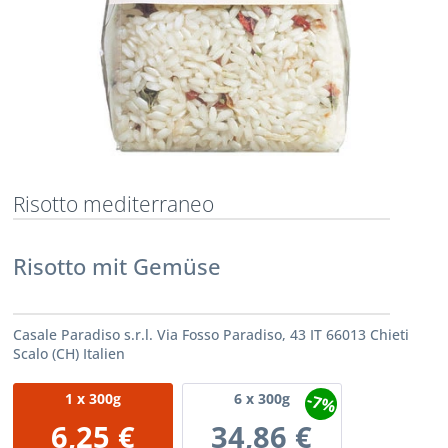
Risotto mediterraneo
Risotto mit Gemüse
Casale Paradiso s.r.l. Via Fosso Paradiso, 43 IT 66013 Chieti
Scalo (CH) Italien
-7%
1
x 300g
6
x 300g
6,25 €
34,86 €