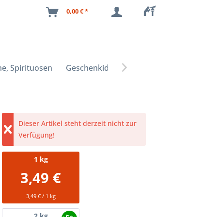
0,00 € *
e, Spirituosen
Geschenkideen

Dieser Artikel steht derzeit nicht zur
Verfügung!
1
kg
3,49 €
3,49 € / 1 kg
2
kg