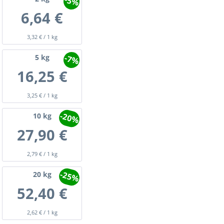
-5%
6,64 €
3,32 € / 1 kg
-7%
5
kg
16,25 €
3,25 € / 1 kg
-20%
10
kg
27,90 €
2,79 € / 1 kg
-25%
20
kg
52,40 €
2,62 € / 1 kg