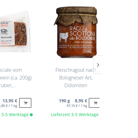
ciale vom
Fleischragout nach
Soße 
wein (ca. 200g)
Bologneser Art,
Pfifferl
uber,...
Dolomiten
 13,95 €
190 g 8,95 €
190
,80 € / 1 kg
47,10 € / 1 kg
4
it 3-5 Werktage
Lieferzeit 3-5 Werktage
Lieferze