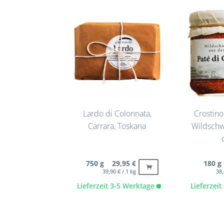
Lardo di Colonnata,
Crostino 
Carrara, Toskana
Wildschw
750 g 29,95 €
180 g
39,90 € / 1 kg
38,
Lieferzeit 3-5 Werktage
Lieferzei