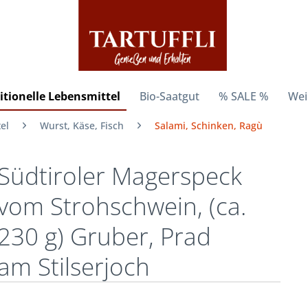
itionelle Lebensmittel
Bio-Saatgut
% SALE %
Wei
el
Wurst, Käse, Fisch
Salami, Schinken, Ragù
Südtiroler Magerspeck
vom Strohschwein, (ca.
230 g) Gruber, Prad
am Stilserjoch