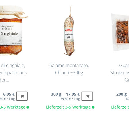
di cinghiale,
Salame montanaro,
Guan
einpaste aus
Chianti ~300g
Strohsch
der...
Gr
 6,95 €
300 g 17,95 €
200 g
60 € / 1 kg
59,80 € / 1 kg
69
t 3-5 Werktage
Lieferzeit 3-5 Werktage
Lieferze