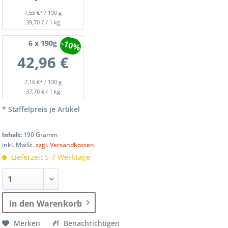
7,55 €* / 190 g
39,70 € / 1 kg
-10%
6
x 190g
42,96 €
7,16 €* / 190 g
37,70 € / 1 kg
* Staffelpreis je Artikel
Inhalt:
190 Gramm
inkl. MwSt.
zzgl. Versandkosten
Lieferzeit 5-7 Werktage
In den Warenkorb
Merken
Benachrichtigen