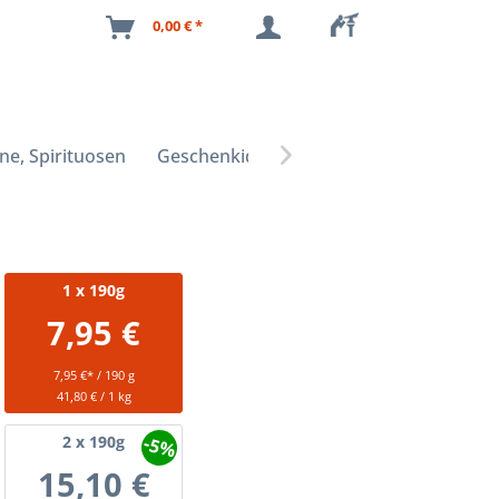
0,00 € *
ne, Spirituosen
Geschenkideen

1
x 190g
7,95 €
7,95 €* / 190 g
41,80 € / 1 kg
-5%
2
x 190g
15,10 €