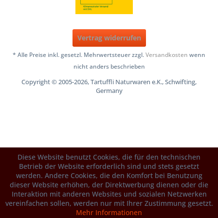
Vertrag widerrufen
* Alle Preise inkl. gesetzl. Mehrwertsteuer zzgl.
Versandkosten
wenn
nicht anders beschrieben
Copyright © 2005-2026, Tartuffli Naturwaren e.K., Schwifting,
Germany
Diese Website benutzt Cookies, die für den technischen
Betrieb der Website erforderlich sind und stets gesetzt
werden. Andere Cookies, die den Komfort bei Benutzung
dieser Website erhöhen, der Direktwerbung dienen oder die
Interaktion mit anderen Websites und sozialen Netzwerken
vereinfachen sollen, werden nur mit Ihrer Zustimmung gesetzt.
Mehr Informationen