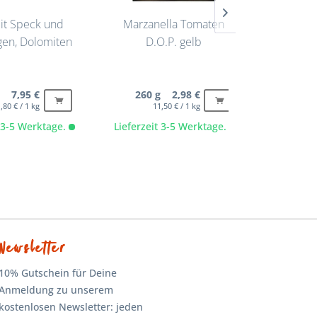
it Speck und
Marzanella Tomaten
ARRABBI
ngen, Dolomiten
D.O.P. gelb
Sugo mit
g 7,95 €
260 g 2,98 €
280 m
,80 € / 1 kg
11,50 € / 1 kg
t 3-5 Werktage.
Lieferzeit 3-5 Werktage.
Lieferze
Newsletter
10% Gutschein für Deine
Anmeldung zu unserem
kostenlosen Newsletter: jeden