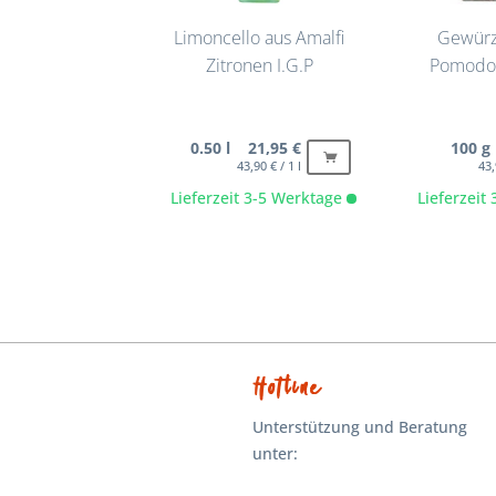
Limoncello aus Amalfi
Gewürz
Zitronen I.G.P
Pomodor
0.50 l 21,95 €
100 g
43,90 € / 1 l
43,
Lieferzeit 3-5 Werktage
Lieferzeit
Hotline
Unterstützung und Beratung
unter: