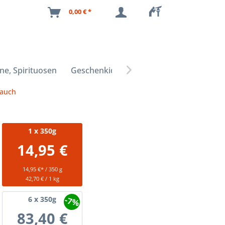
0,00 € *
ne, Spirituosen
Geschenkideen

lauch
1
x 350g
14,95 €
14,95 €* / 350 g
42,70 € / 1 kg
-7%
6
x 350g
83,40 €