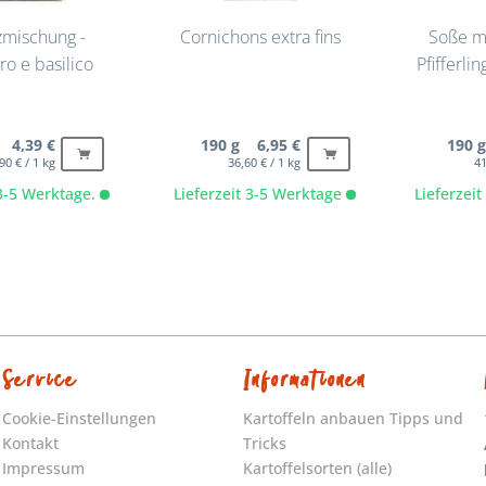
mischung -
Cornichons extra fins
Soße m
o e basilico
Pfifferli
 4,39 €
190 g 6,95 €
190 
90 € / 1 kg
36,60 € / 1 kg
41
 3-5 Werktage.
Lieferzeit 3-5 Werktage
Lieferzei
Service
Informationen
Cookie-Einstellungen
Kartoffeln anbauen Tipps und
Kontakt
Tricks
Impressum
Kartoffelsorten (alle)