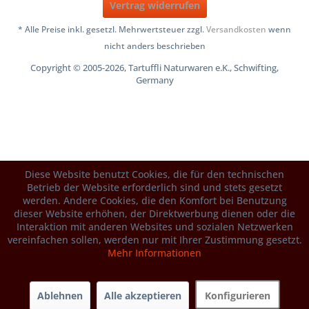
Vertrag widerrufen
* Alle Preise inkl. gesetzl. Mehrwertsteuer zzgl.
Versandkosten
wenn
nicht anders beschrieben
Copyright © 2005-2026, Tartuffli Naturwaren e.K., Schwifting,
Germany
Diese Website benutzt Cookies, die für den technischen
Betrieb der Website erforderlich sind und stets gesetzt
werden. Andere Cookies, die den Komfort bei Benutzung
dieser Website erhöhen, der Direktwerbung dienen oder die
Interaktion mit anderen Websites und sozialen Netzwerken
vereinfachen sollen, werden nur mit Ihrer Zustimmung gesetzt.
Mehr Informationen
Ablehnen
Alle akzeptieren
Konfigurieren