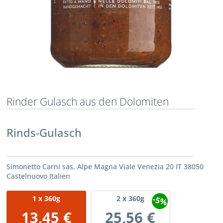
Rinder Gulasch aus den Dolomiten
Rinds-Gulasch
Simonetto Carni sas, Alpe Magna Viale Venezia 20 IT 38050
Castelnuovo Italien
-5%
1
x 360g
2
x 360g
13,45 €
25,56 €