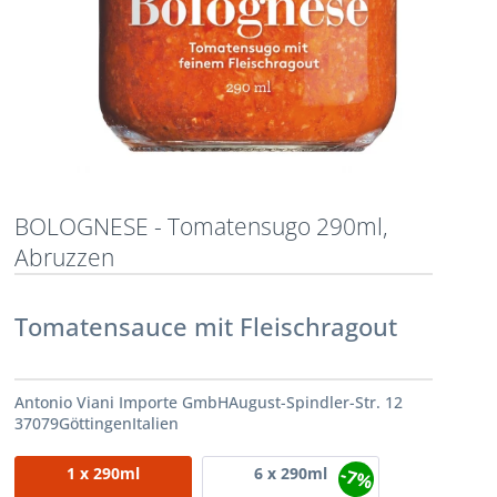
BOLOGNESE - Tomatensugo 290ml,
Abruzzen
Tomatensauce mit Fleischragout
Antonio Viani Importe GmbHAugust-Spindler-Str. 12
37079GöttingenItalien
-7%
1
x 290ml
6
x 290ml