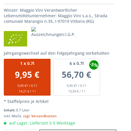
Winzer: Maggio Vini Verantwortlicher
Lebensmittelunternehmer: Maggio Vini s.a.s., Strada
comunale Marangio n.35, I-97019 Vittoria (RG)
Jahrgangswechsel auf den Folgejahrgang vorbehalten
-5%
1
x 0.7l
6
x 0.7l
9,95 €
56,70 €
9,95 €* / 0.7 l
9,45 €* / 0.7 l
14,21 € / 1 l
13,50 € / 1 l
* Staffelpreis je Artikel
Inhalt:
0.7 Liter
inkl. MwSt.
zzgl. Versandkosten
auf Lager, Lieferzeit 3-5 Werktage