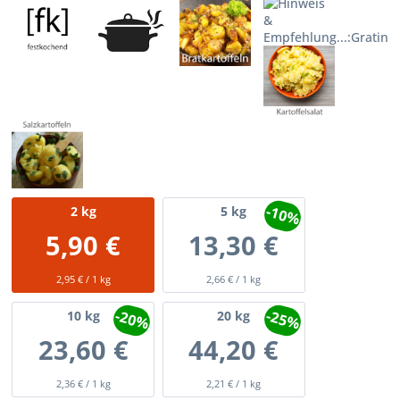
-10%
2
kg
5
kg
5,90 €
13,30 €
2,95 € / 1 kg
2,66 € / 1 kg
-20%
-25%
10
kg
20
kg
23,60 €
44,20 €
2,36 € / 1 kg
2,21 € / 1 kg