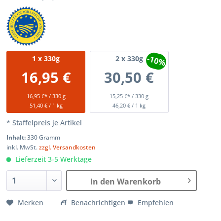
-10%
1
x 330g
2
x 330g
16,95 €
30,50 €
16,95 €* / 330 g
15,25 €* / 330 g
51,40 € / 1 kg
46,20 € / 1 kg
* Staffelpreis je Artikel
Inhalt:
330 Gramm
inkl. MwSt.
zzgl. Versandkosten
Lieferzeit 3-5 Werktage
In den Warenkorb
Merken
Benachrichtigen
Empfehlen