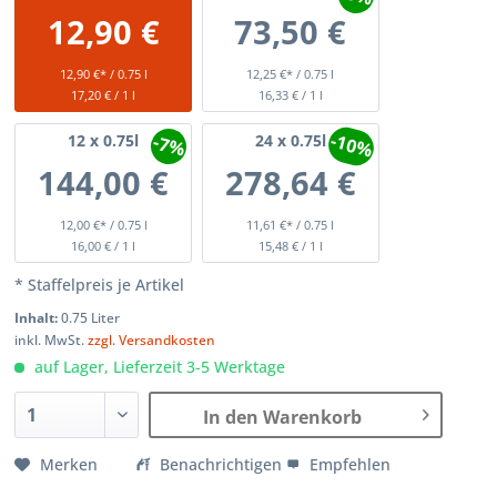
12,90 €
73,50 €
12,90 €* / 0.75 l
12,25 €* / 0.75 l
17,20 € / 1 l
16,33 € / 1 l
-10%
-7%
12
x 0.75l
24
x 0.75l
144,00 €
278,64 €
12,00 €* / 0.75 l
11,61 €* / 0.75 l
16,00 € / 1 l
15,48 € / 1 l
* Staffelpreis je Artikel
Inhalt:
0.75 Liter
inkl. MwSt.
zzgl. Versandkosten
auf Lager, Lieferzeit 3-5 Werktage
In den Warenkorb
Merken
Benachrichtigen
Empfehlen